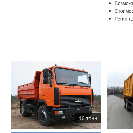
Возможн
Стоимос
Регион д
10 тонн