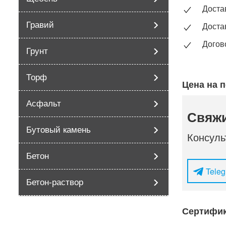
Доста
Гравий
Доста
Догов
Грунт
Торф
Цена на п
Асфальт
Свяжи
Бутовый камень
Консуль
Бетон
Tele
Бетон-раствор
Сертифик