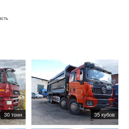
асть
35 кубов
30 тонн