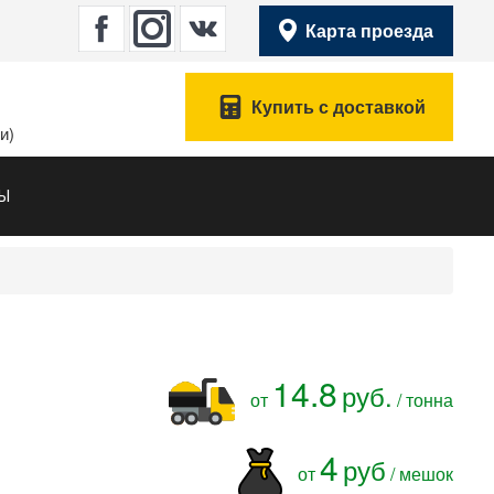
Карта проезда
Купить с доставкой
и)
ТЫ
14.8
руб.
от
/ тонна
4
руб
от
/ мешок