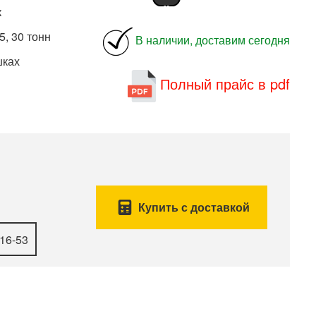
к
5, 30 тонн
В наличии, доставим сегодня
шках
Полный прайс в pdf
Купить с доставкой
-16-53