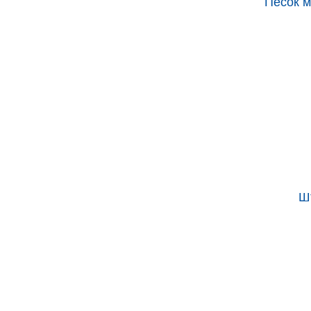
Песок м
Ш