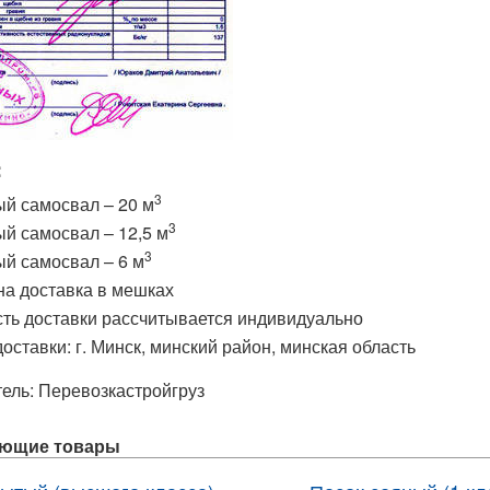
:
3
ый самосвал – 20 м
3
ый самосвал – 12,5 м
3
ый самосвал – 6 м
а доставка в мешках
ть доставки
рассчитывается индивидуально
доставки: г. Минск, минский район, минская область
тель:
Перевозкастройгруз
ующие товары