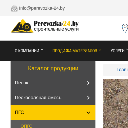
info@perevozka-24.by
О КОМПАНИИ
ПРОДАЖА МАТЕРИАЛОВ
УСЛУГИ
Каталог продукции
Глав
Песок
Пескосоляная смесь
ПГС
ОПГС