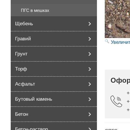
ПГС в мешках
Щебень
Гравий
Увеличи
Грунт
Торф
Офор
Асфальт
+
+
Бутовый камень
+
Бетон
Бетон-раствор