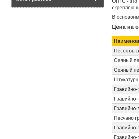
ОПГС - это
скрепляющи
В основонм
Цена на 
Наименов
Песок выс
Сеяный пе
Сеяный пе
Штукатурн
Гравийно-
Гравийно-
Гравийно-
Песчано г
Гравийно-
Гравийно-