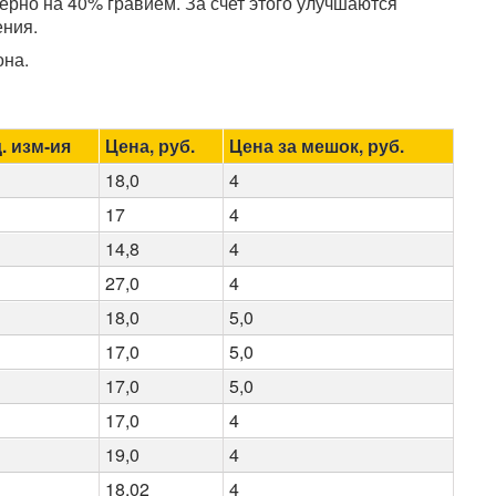
ерно на 40% гравием. За счет этого улучшаются
ения.
она.
. изм-ия
Цена, руб.
Цена за мешок, руб.
18,0
4
17
4
14,8
4
27,0
4
18,0
5,0
17,0
5,0
17,0
5,0
17,0
4
19,0
4
18,02
4