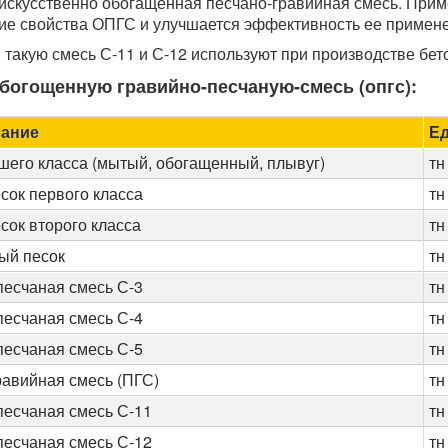
 искусственно обогащенная песчано-гравийная смесь. Прим
е свойства ОПГС и улучшается эффективность ее примен
 такую смесь С-11 и С-12 используют при производстве бет
обогощенную гравийно-песчаную-смесь (опгс):
ание
Ед
шего класса (мытый, обогащенный, плывуг)
тн
сок первого класса
тн
сок второго класса
тн
ый песок
тн
песчаная смесь С-3
тн
песчаная смесь С-4
тн
песчаная смесь С-5
тн
равийная смесь (ПГС)
тн
песчаная смесь С-11
тн
песчаная смесь С-12
тн