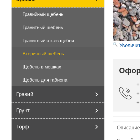
Гравийный щебень
Гранитный щебень
Гранитный отсев щебня
Увеличи
Вторичный щебень
Щебень в мешках
Офор
Щебень для габиона
+
+
Гравий
+
Грунт
Торф
Описани