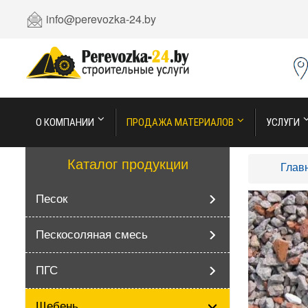
info@perevozka-24.by
О КОМПАНИИ
ПРОДАЖА МАТЕРИАЛОВ
УСЛУГИ
Каталог продукции
Глав
Песок
Пескосоляная смесь
ПГС
Щебень