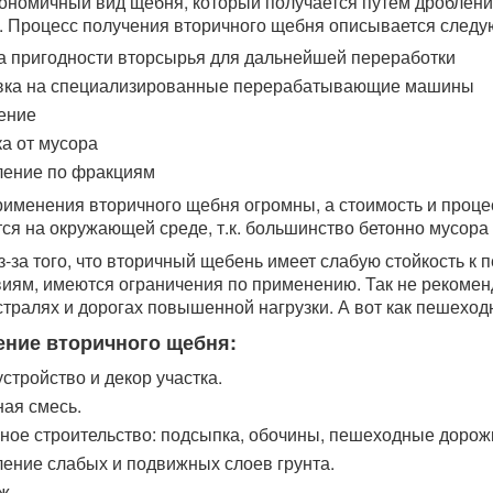
ономичный вид щебня, который получается путем дробления
). Процесс получения вторичного щебня описывается след
а пригодности вторсырья для дальнейшей переработки
вка на специализированные перерабатывающие машины
ение
а от мусора
ление по фракциям
именения вторичного щебня огромны, а стоимость и процес
ся на окружающей среде, т.к. большинство бетонно мусор
з-за того, что вторичный щебень имеет слабую стойкость к
виям, имеются ограничения по применению. Так не рекоме
тралях и дорогах повышенной нагрузки. А вот как пешеход
ние вторичного щебня:
стройство и декор участка.
ная смесь.
ное строительство: подсыпка, обочины, пешеходные дорож
ление слабых и подвижных слоев грунта.
ж.