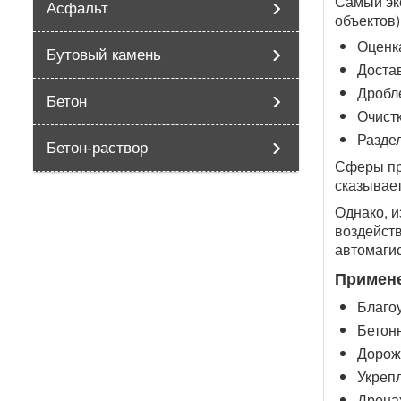
Самый эк
Асфальт
объектов
Оценк
Бутовый камень
Доста
Дробл
Бетон
Очистк
Разде
Бетон-раствор
Сферы пр
сказывает
Однако, и
воздейст
автомагис
Примене
Благоу
Бетон
Дорож
Укреп
Дрена