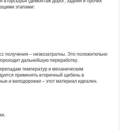
 вторсырья (демонтаж дорог, задний и прочих
ующими этапами:
с получения – низкозатратны. Это положительно
а проходит дальнейшую переработку.
 перепадам температур и механическим
ндуется применять вторичный щебень в
ные и велодорожки – этот материал идеален.
ки.