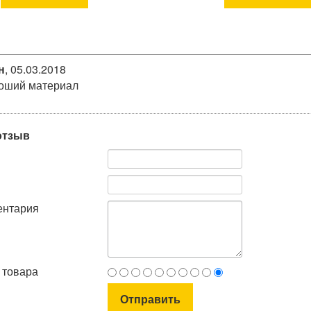
н
,
05.03.2018
роший материал
отзыв
ентария
 товара