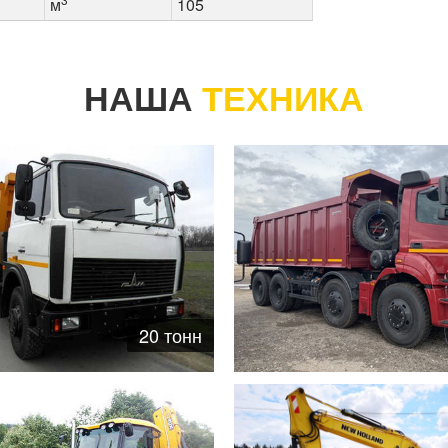
м
105
НАША
ТЕХНИКА
20 тонн