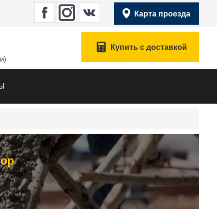
Карта проезда
Купить с доставкой
и)
ТЫ
вор