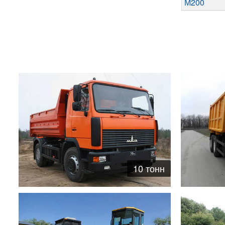
М200
10 тонн