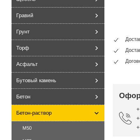
Гравий
Грунт
Доста
Торф
Доста
Догов
Асфальт
Бутовый камень
Офор
Бетон
+
Бетон-раствор
+
+
М50