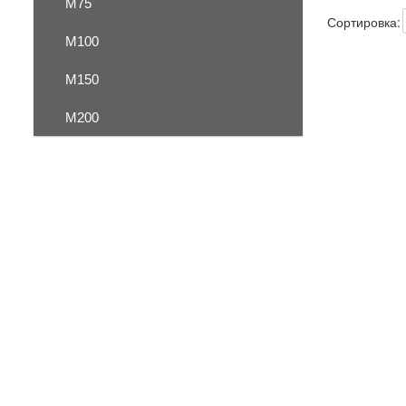
М75
Сортировка:
М100
М150
М200