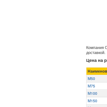
Компания О
доставкой.
Цена на р
Наименов
М50
М75
М100
М150