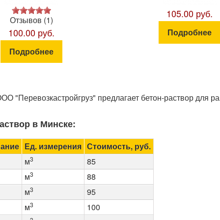
105.00 руб.
Отзывов (1)
100.00 руб.
Подробнее
Подробнее
ОО "Перевозкастройгруз" предлагает бетон-раствор для ра
аствор в Минске:
ание
Ед. измерения
Стоимость, руб.
3
м
85
3
м
88
3
м
95
3
м
100
3