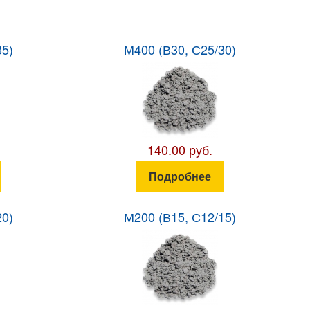
35)
М400 (В30, С25/30)
140.00 руб.
Подробнее
20)
М200 (В15, С12/15)