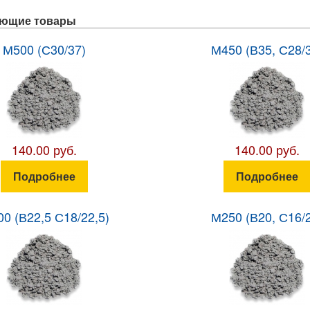
ующие товары
М500 (С30/37)
М450 (В35, С28/
140.00 руб.
140.00 руб.
Подробнее
Подробнее
0 (В22,5 С18/22,5)
М250 (В20, С16/