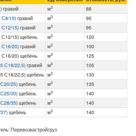
3
)
гравий
м
88
3
 С8/10)
гравий
м
90
3
 С12/15)
гравий
м
95
3
, С12/15) щебень
м
120
3
 С16/20)
гравий
м
100
3
, С16/20) щебень
м
125
3
5 С18/22,5)
гравий
м
105
3
5 С18/22,5) щебень
м
130
3
 С20/25)
щебень
м
135
3
 С25/30)
щебень
м
140
3
 С28/35
) щебень
м
140
3
/37)
щебень
м
140
тель:
Перевозкастройгруз