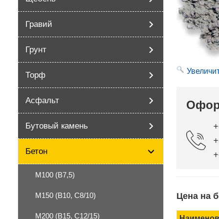
Гравий
Грунт
Увеличи
Торф
Офор
Асфальт
+
Бутовый камень
+
+
Бетон
М100 (В7,5)
Цена на 
М150 (В10, С8/10)
М200 (В15, С12/15)
Наименов