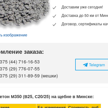
Доставим уже сегодня!
Доставка до 50 км от Мин
Договор, сертификаты ка
ть изображение
мление заказа:
375 (44) 716-16-53
Telegram
375 (29) 776-07-55
375 (29) 311-89-59 (мешки)
бетон
М350 (В25, С20/25) на щебне
в Минске:
ание
Ед. измерения
Стоимость, руб.