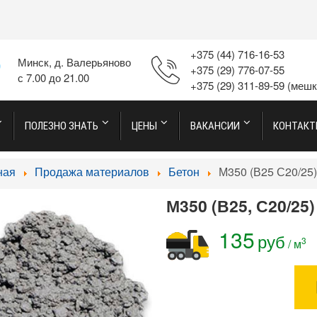
+375 (44) 716-16-53
Минск, д. Валерьяново
+375 (29) 776-07-55
с 7.00 до 21.00
+375 (29) 311-89-59
(мешк
ПОЛЕЗНО ЗНАТЬ
ЦЕНЫ
ВАКАНСИИ
КОНТАК
ная
Продажа материалов
Бетон
М350 (В25 С20/25
М350 (В25, С20/25)
135
руб
3
/ м