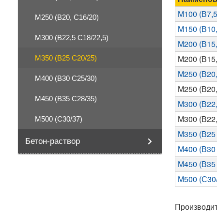
М100 (В7,5
М250 (В20, С16/20)
М150 (В10,
М300 (В22,5 С18/22,5)
М200 (В15,
М200 (В15
М350 (В25 С20/25)
М250 (В20,
М400 (В30 С25/30)
М250 (В20
М450 (В35 С28/35)
М300 (В22,
М300 (В22,
М500 (С30/37)
М350 (В25
Бетон-раствор
М400 (В30
М450 (В35
М500 (С30
Производи