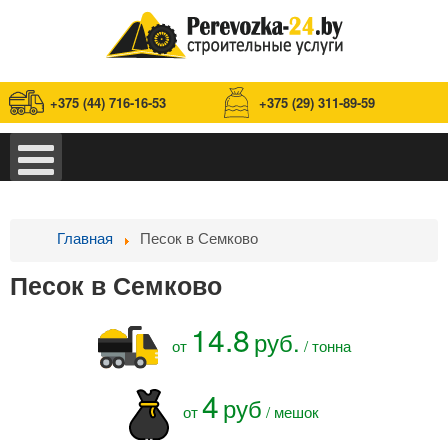
+375 (44) 716-16-53
+375 (29) 311-89-59
Главная
Песок в Семково
Песок в Семково
14.8
руб.
от
/ тонна
4
руб
от
/ мешок