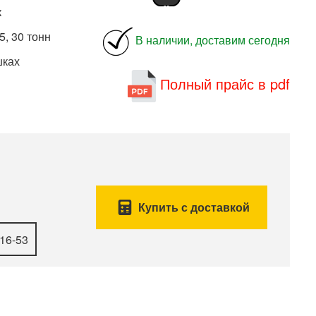
к
5, 30 тонн
В наличии, доставим сегодня
шках
Полный прайс в pdf
Купить с доставкой
-16-53