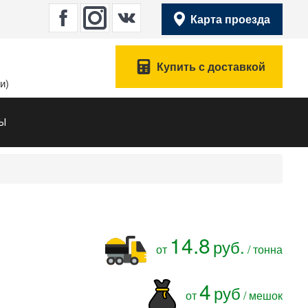
Карта проезда
Купить с доставкой
и)
ТЫ
14.8
руб.
от
/ тонна
4
руб
от
/ мешок