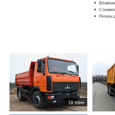
Возможн
Стоимос
Регион д
10 тонн