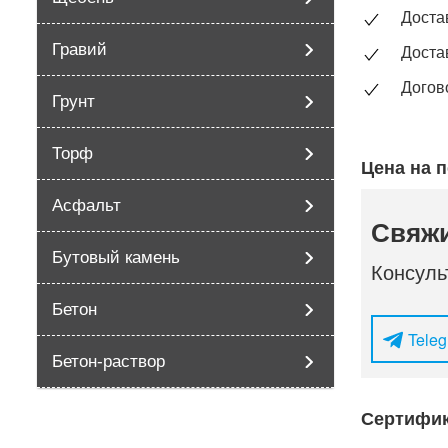
Доста
Гравий
Доста
Догов
Грунт
Торф
Цена на 
Асфальт
Свяжи
Бутовый камень
Консуль
Бетон
Tele
Бетон-раствор
Сертифик