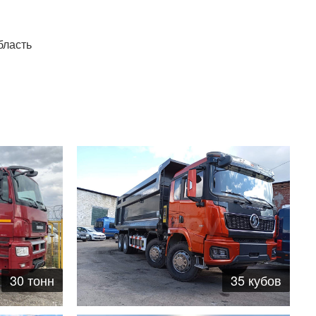
бласть
35 кубов
30 тонн